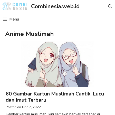
Skip
Combinesia.web.id
to
content
Menu
Anime Muslimah
60 Gambar Kartun Muslimah Cantik, Lucu
dan Imut Terbaru
June 2, 2022
Gambar kartun muslimah kini semakin banyak tersebar di