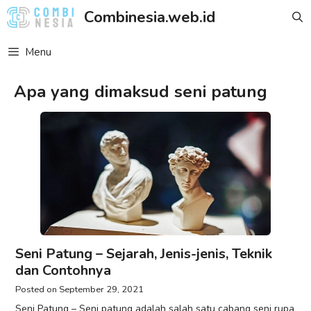
Skip
Combinesia.web.id
to
content
Menu
Apa yang dimaksud seni patung
Seni Patung – Sejarah, Jenis-jenis, Teknik
dan Contohnya
September 29, 2021
Seni Patung – Seni patung adalah salah satu cabang seni rupa