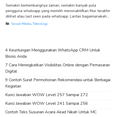
Semakin berkembangnya zaman, semakin banyak pula
pengguna whatsapp yang memilih menonaktifkan fitur terakhir
dilihat atau last seen pada whatsapp. Lantas bagaimanakah
cara melihat terakhir dilihat wa yang disembunyikan? Apakah
Categories
Sosial Media
,
Teknologi
yang
4 Keuntungan Menggunakan WhatsApp CRM Untuk
Bisnis Anda
7 Cara Meningkatkan Visibilitas Online dengan Pemasaran
Digital
9 Contoh Surat Permohonan Rekomendasi untuk Berbagai
Kegiatan
Kunci Jawaban WOW Level 257 Sampai 272
Kunci Jawaban WOW Level 241 Sampai 256
Contoh Teks Susunan Acara Akad Nikah Untuk MC