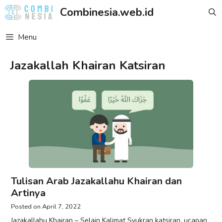
Skip
Combinesia.web.id
to
content
Menu
Jazakallah Khairan Katsiran
Tulisan Arab Jazakallahu Khairan dan
Artinya
April 7, 2022
Jazakallahu Khairan – Selain Kalimat Syukran katsiran, ucapan