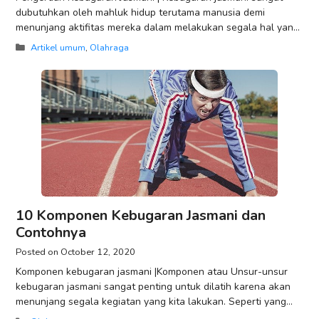
dubutuhkan oleh mahluk hidup terutama manusia demi
menunjang aktifitas mereka dalam melakukan segala hal yang
berkaitan langsung dengan komponen dalam kebugaran
Categories
Artikel umum
,
Olahraga
jasmani. Namun
10 Komponen Kebugaran Jasmani dan
Contohnya
October 12, 2020
Komponen kebugaran jasmani |Komponen atau Unsur-unsur
kebugaran jasmani sangat penting untuk dilatih karena akan
menunjang segala kegiatan yang kita lakukan. Seperti yang
saya jelaskan pada artikel sebelumnya, Pengertian kebugaran