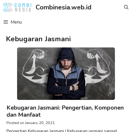
Skip
Combinesia.web.id
to
content
Menu
Kebugaran Jasmani
Kebugaran Jasmani: Pengertian, Komponen
dan Manfaat
January 20, 2021
Pengertian Kebugaran Jasmani | Kebugaran jasmani sangat