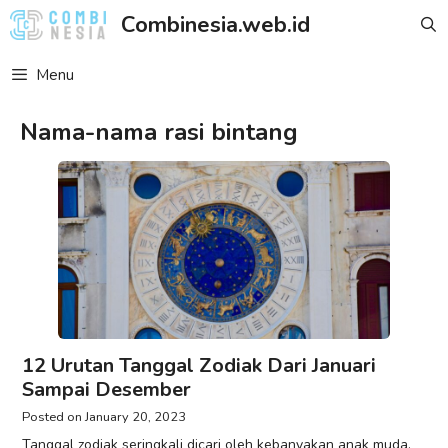
Skip
Combinesia.web.id
to
content
Menu
Nama-nama rasi bintang
12 Urutan Tanggal Zodiak Dari Januari
Sampai Desember
January 20, 2023
Tanggal zodiak seringkali dicari oleh kebanyakan anak muda.