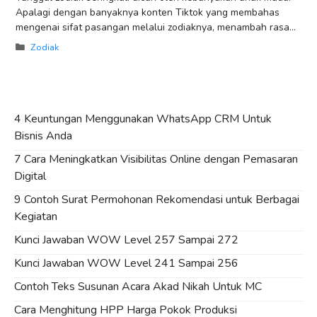
Apalagi dengan banyaknya konten Tiktok yang membahas
mengenai sifat pasangan melalui zodiaknya, menambah rasa
penasaran bagi para generasi milenial. Dalam KBBI dijelaskan
Categories
Zodiak
4 Keuntungan Menggunakan WhatsApp CRM Untuk
Bisnis Anda
7 Cara Meningkatkan Visibilitas Online dengan Pemasaran
Digital
9 Contoh Surat Permohonan Rekomendasi untuk Berbagai
Kegiatan
Kunci Jawaban WOW Level 257 Sampai 272
Kunci Jawaban WOW Level 241 Sampai 256
Contoh Teks Susunan Acara Akad Nikah Untuk MC
Cara Menghitung HPP Harga Pokok Produksi