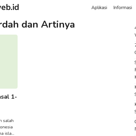
eb.id
Aplikasi
Informasi
rdah dan Artinya
sal 1-
n salah
donesia
a islam.