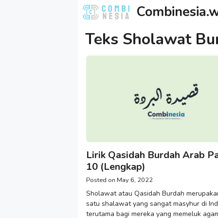
Skip
Combinesia.w
to
content
Teks Sholawat Bu
Lirik Qasidah Burdah Arab Pa
10 (Lengkap)
May 6, 2022
Sholawat atau Qasidah Burdah merupaka
satu shalawat yang sangat masyhur di In
terutama bagi mereka yang memeluk agam