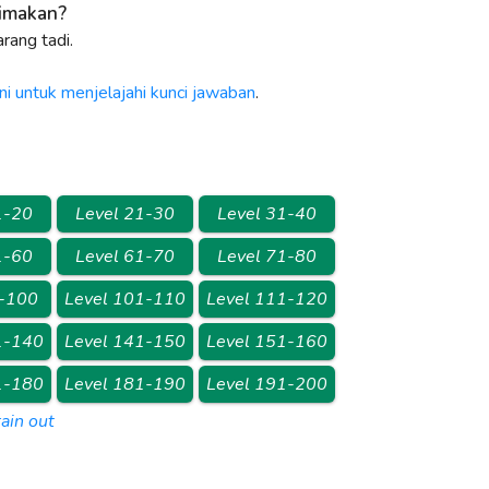
dimakan?
rang tadi.
ni untuk menjelajahi kunci jawaban
.
1-20
Level 21-30
Level 31-40
1-60
Level 61-70
Level 71-80
1-100
Level 101-110
Level 111-120
1-140
Level 141-150
Level 151-160
1-180
Level 181-190
Level 191-200
ain out