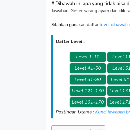
Dibawah ini apa yang tidak bisa 
Jawaban: Geser sarang ayam dan klik sa
Silahkan gunakan daftar
level dibawah i
Daftar Level :
Level 1-10
Level 1
Level 41-50
Level 5
Level 81-90
Level 9
Level 121-130
Level 13
Level 161-170
Level 17
Postingan Utama :
Kunci jawaban br