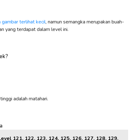
gambar terlihat kecil
, namun semangka merupakan buah-
an yang terdapat dalam level ini.
bek?
 tinggi adalah matahari.
a
evel 121, 122, 123, 124, 125, 126, 127, 128, 129,