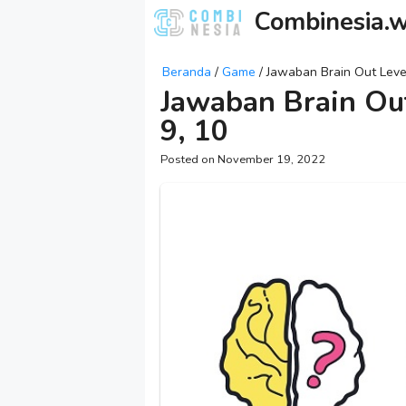
Skip
Combinesia.w
to
content
Beranda
/
Game
/
Jawaban Brain Out Level 1
Jawaban Brain Out L
9, 10
November 19, 2022