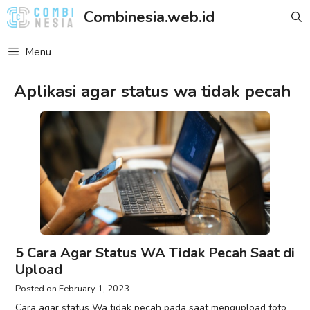
Skip
Combinesia.web.id
to
content
Menu
Aplikasi agar status wa tidak pecah
5 Cara Agar Status WA Tidak Pecah Saat di
Upload
February 1, 2023
Cara agar status Wa tidak pecah pada saat mengupload foto