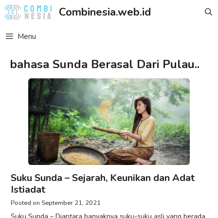
Skip
Combinesia.web.id
to
content
Menu
bahasa Sunda Berasal Dari Pulau..
Suku Sunda – Sejarah, Keunikan dan Adat
Istiadat
September 21, 2021
Suku Sunda – Diantara banyaknya suku-suku asli yang berada