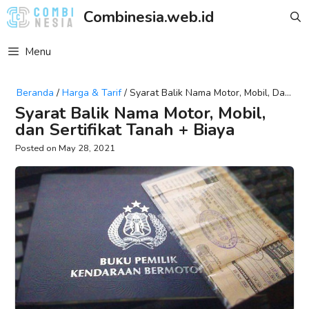
Skip
Combinesia.web.id
to
content
Menu
Beranda
/
Harga & Tarif
/
Syarat Balik Nama Motor, Mobil, Dan
Sertifikat Tanah + Biaya
Syarat Balik Nama Motor, Mobil,
dan Sertifikat Tanah + Biaya
May 28, 2021