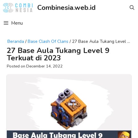
Skip
Combinesia.web.id
to
content
Menu
Beranda
/
Base Clash Of Clans
/
27 Base Aula Tukang Level 9
Terkuat Di 2023
27 Base Aula Tukang Level 9
Terkuat di 2023
December 14, 2022