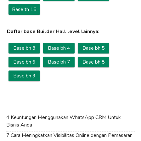
Base th 15
Daftar base Builder Hall level lainnya:
Base bh 3
Base bh 4
Base bh 5
Base bh 6
Base bh 7
Base bh 8
Base bh 9
4 Keuntungan Menggunakan WhatsApp CRM Untuk
Bisnis Anda
7 Cara Meningkatkan Visibilitas Online dengan Pemasaran