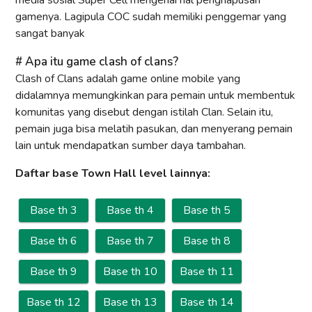
gamenya. Lagipula COC sudah memiliki penggemar yang
sangat banyak
Apa itu game clash of clans?
Clash of Clans adalah game online mobile yang
didalamnya memungkinkan para pemain untuk membentuk
komunitas yang disebut dengan istilah Clan. Selain itu,
pemain juga bisa melatih pasukan, dan menyerang pemain
lain untuk mendapatkan sumber daya tambahan.
Daftar base Town Hall level lainnya:
Base th 3
Base th 4
Base th 5
Base th 6
Base th 7
Base th 8
Base th 9
Base th 10
Base th 11
Base th 12
Base th 13
Base th 14