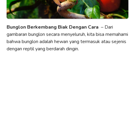
Bunglon Berkembang Biak Dengan Cara
– Dari
gambaran bunglon secara menyeluruh, kita bisa memahami
bahwa bunglon adalah hewan yang termasuk atau sejenis
dengan reptil yang berdarah dingin.