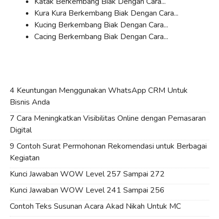
Katak Berkembang Biak Dengan Cara...
Kura Kura Berkembang Biak Dengan Cara...
Kucing Berkembang Biak Dengan Cara...
Cacing Berkembang Biak Dengan Cara...
4 Keuntungan Menggunakan WhatsApp CRM Untuk
Bisnis Anda
7 Cara Meningkatkan Visibilitas Online dengan Pemasaran
Digital
9 Contoh Surat Permohonan Rekomendasi untuk Berbagai
Kegiatan
Kunci Jawaban WOW Level 257 Sampai 272
Kunci Jawaban WOW Level 241 Sampai 256
Contoh Teks Susunan Acara Akad Nikah Untuk MC