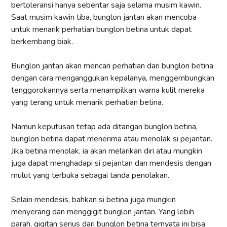
bertoleransi hanya sebentar saja selama musim kawin.
Saat musim kawin tiba, bunglon jantan akan mencoba
untuk menarik perhatian bunglon betina untuk dapat
berkembang biak.
Bunglon jantan akan mencari perhatian dari bunglon betina
dengan cara menganggukan kepalanya, menggembungkan
tenggorokannya serta menampilkan warna kulit mereka
yang terang untuk menarik perhatian betina.
Namun keputusan tetap ada ditangan bunglon betina,
bunglon betina dapat menerima atau menolak si pejantan.
Jika betina menolak, ia akan melarikan diri atau mungkin
juga dapat menghadapi si pejantan dan mendesis dengan
mulut yang terbuka sebagai tanda penolakan.
Selain mendesis, bahkan si betina juga mungkin
menyerang dan menggigit bunglon jantan. Yang lebih
parah, gigitan serius dari bunglon betina ternyata ini bisa