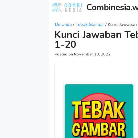
Skip
Combinesia.w
to
content
Beranda
/
Tebak Gambar
/
Kunci Jawaban
Kunci Jawaban Te
1-20
November 18, 2022