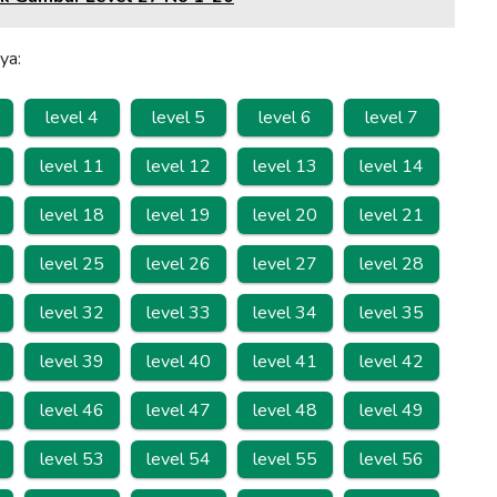
ya:
level 4
level 5
level 6
level 7
level 11
level 12
level 13
level 14
level 18
level 19
level 20
level 21
level 25
level 26
level 27
level 28
level 32
level 33
level 34
level 35
level 39
level 40
level 41
level 42
level 46
level 47
level 48
level 49
level 53
level 54
level 55
level 56