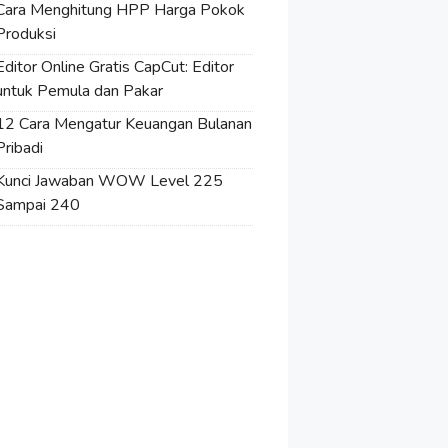
Cara Menghitung HPP Harga Pokok
Produksi
Editor Online Gratis CapCut: Editor
untuk Pemula dan Pakar
12 Cara Mengatur Keuangan Bulanan
Pribadi
Kunci Jawaban WOW Level 225
Sampai 240