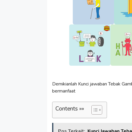
Demikianlah Kunci jawaban Tebak Gamb
bermanfaat
Contents »»
Pos Terkait:
Kunci Jawaban Teb