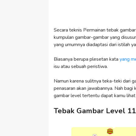
Secara teknis Permainan tebak gambar 
kumpulan gambar-gambar yang disusun
yang umumnya diadaptasi dari istilah ya
Biasanya berupa plesetan kata
yang me
isu atau sebuah peristiwa.
Namun karena sulitnya teka-teki dari 
penasaran akan jawabannya. Nah bagi 
gambar level tertentu dapat kamu lihat 
Tebak Gambar Level 1