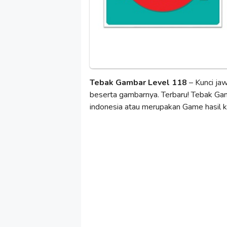
Tebak Gambar Level 118
– Kunci ja
beserta gambarnya. Terbaru! Tebak Gam
indonesia atau merupakan Game hasil 