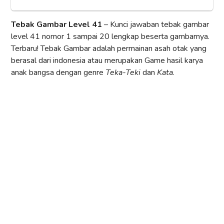
Tebak Gambar Level 41
– Kunci jawaban tebak gambar
level 41 nomor 1 sampai 20 lengkap beserta gambarnya.
Terbaru! Tebak Gambar adalah permainan asah otak yang
berasal dari indonesia atau merupakan Game hasil karya
anak bangsa dengan genre
Teka-Teki
dan
Kata
.