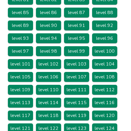
level 85
level 86
level 87
level 88
level 89
level 90
level 91
level 92
level 93
level 94
level 95
level 96
level 97
level 98
level 99
level 100
level 101
level 102
level 103
level 104
level 105
level 106
level 107
level 108
level 109
level 110
level 111
level 112
level 113
level 114
level 115
level 116
level 117
level 118
level 119
level 120
level 121
level 122
level 123
level 124