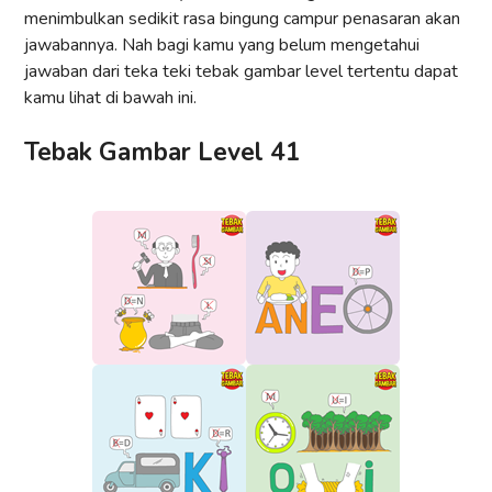
menimbulkan sedikit rasa bingung campur penasaran akan
jawabannya. Nah bagi kamu yang belum mengetahui
jawaban dari teka teki tebak gambar level tertentu dapat
kamu lihat di bawah ini.
Tebak Gambar Level 41