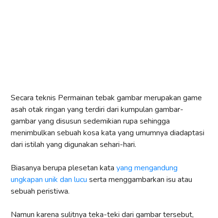
Secara teknis Permainan tebak gambar merupakan game
asah otak ringan yang terdiri dari kumpulan gambar-
gambar yang disusun sedemikian rupa sehingga
menimbulkan sebuah kosa kata yang umumnya diadaptasi
dari istilah yang digunakan sehari-hari.
Biasanya berupa plesetan kata
yang mengandung
ungkapan unik dan lucu
serta menggambarkan isu atau
sebuah peristiwa.
Namun karena sulitnya teka-teki dari gambar tersebut,