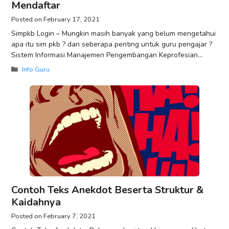
Mendaftar
February 17, 2021
Simpkb Login – Mungkin masih banyak yang belum mengetahui
apa itu sim pkb ? dan seberapa penting untuk guru pengajar ?
Sistem Informasi Manajemen Pengembangan Keprofesian
Berkelanjutan atau yang disingkat
Categories
Info Guru
Contoh Teks Anekdot Beserta Struktur &
Kaidahnya
February 7, 2021