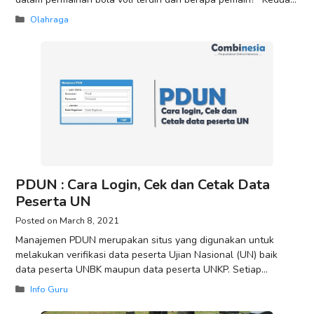
pertanyaan tersebut selalu
Categories
Olahraga
PDUN : Cara Login, Cek dan Cetak Data
Peserta UN
March 8, 2021
Manajemen PDUN merupakan situs yang digunakan untuk
melakukan verifikasi data peserta Ujian Nasional (UN) baik
data peserta UNBK maupun data peserta UNKP. Setiap
mendekati pelaksanaan Ujian Nasional para operator sekolah
Categories
Info Guru