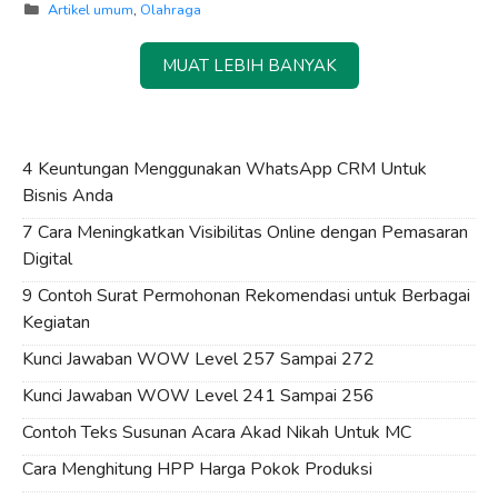
berkaitan langsung dengan komponen dalam kebugaran
Categories
Artikel umum
,
Olahraga
jasmani. Namun
MUAT LEBIH BANYAK
4 Keuntungan Menggunakan WhatsApp CRM Untuk
Bisnis Anda
7 Cara Meningkatkan Visibilitas Online dengan Pemasaran
Digital
9 Contoh Surat Permohonan Rekomendasi untuk Berbagai
Kegiatan
Kunci Jawaban WOW Level 257 Sampai 272
Kunci Jawaban WOW Level 241 Sampai 256
Contoh Teks Susunan Acara Akad Nikah Untuk MC
Cara Menghitung HPP Harga Pokok Produksi