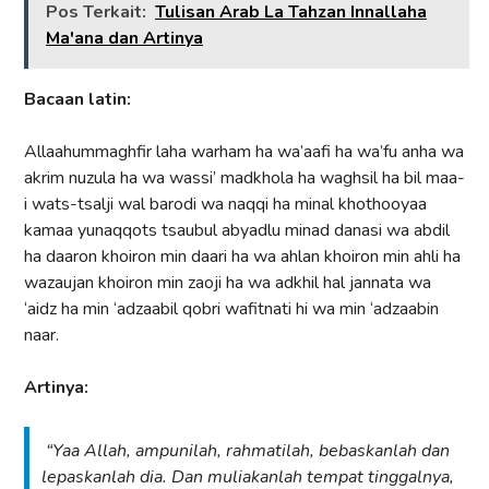
Pos Terkait:
Tulisan Arab La Tahzan Innallaha
Ma'ana dan Artinya
Bacaan latin:
Allaahummaghfir laha warham ha wa’aafi ha wa’fu anha wa
akrim nuzula ha wa wassi’ madkhola ha waghsil ha bil maa-
i wats-tsalji wal barodi wa naqqi ha minal khothooyaa
kamaa yunaqqots tsaubul abyadlu minad danasi wa abdil
ha daaron khoiron min daari ha wa ahlan khoiron min ahli ha
wazaujan khoiron min zaoji ha wa adkhil hal jannata wa
‘aidz ha min ‘adzaabil qobri wafitnati hi wa min ‘adzaabin
naar.
Artinya:
“Yaa Allah, ampunilah, rahmatilah, bebaskanlah dan
lepaskanlah dia. Dan muliakanlah tempat tinggalnya,