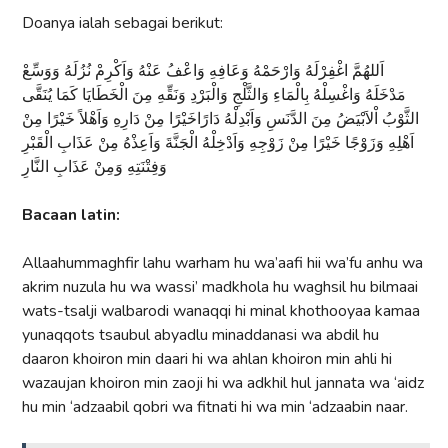
Doanya ialah sebagai berikut:
اَللهُمَّ اغْفِرْلَهُ وَارْحَمْهُ وَعَافِهِ وَاعْفُ عَنْهُ وَاَكْرِمْ نُزُلَهُ وَوَسِّعْ
مَدْخَلَهُ وَاغْسِلْهُ بِالْمَاءِ وَالثَّلْجِ وَالْبَرْدِ وَنَقِّهِ مِنَ الْخَطَايَا كَمَا يُنَقَّى
الثَّوْبُ اْلاَبْيَضُ مِنَ الدَّنَسِ وَاَبْدِلْهُ دَارًاخَيْرًا مِنْ دَارِهِ وَاَهْلاً خَيْرًا مِنْ
اَهْلِهِ وَزَوْجًا خَيْرًا مِنْ زَوْجِهِ وَاَدْخِلْهُ الْجَنَّةَ وَاَعِذْهُ مِنْ عَذَابِ الْقَبْرِ
وَفِتْنَتِهِ وَمِنْ عَذَابِ النَّارِ
Bacaan latin:
Allaahummaghfir lahu warham hu wa’aafi hii wa’fu anhu wa
akrim nuzula hu wa wassi’ madkhola hu waghsil hu bilmaai
wats-tsalji walbarodi wanaqqi hi minal khothooyaa kamaa
yunaqqots tsaubul abyadlu minaddanasi wa abdil hu
daaron khoiron min daari hi wa ahlan khoiron min ahli hi
wazaujan khoiron min zaoji hi wa adkhil hul jannata wa ‘aidz
hu min ‘adzaabil qobri wa fitnati hi wa min ‘adzaabin naar.