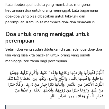
Itulah beberapa hadista yang membahas mengenai
keutamaan doa untuk orang meninggal. Lalu bagaimana
doa-doa yang bisa dibacakan untuk laki-laki dan
perempuan. Kamu bisa membaca doa-doa dibawah ini.
Doa untuk orang meniggal untuk
perempuan
Selain doa yang sudah dituliskan diatas, ada juga doa-doa
lain yang bisa kita bacakan untuk orang yang sudah
meninggal terutama bagi perempuan.
اَللَّهُمَّ اغْفِرْلَها وَارْحَمْهَا وَعَافِهَا وَاعْفُ عَنْهَا، وَأَكْرِمْ نُزُلَهَا، وَوَسِّعْ
مَدْخَلَهَا، وَاغْسِلْهَا بِالْمَاءِ وَالثَّلْجِ وَالْبَرَدِ، وَنَقِّهَا مِنَ الْخَطَايَا كَمَا يُنَقَّى
الثَّوْبُ اْلاَبْيَضُ مِنَ الدَّنَسِ. وَأَبْدِلْهَا دَارًا خَيِرًا مِنْ دَارِهَا، وَأَهْلًا خَيْرًا
مِنْ اَهْلِهَا وَزَوْجًا خَيْرًا مِنْ زَوْجِهَا، وَأَدْخِلْهَا الْجَنَّةَ، وَأَعِذْهَا مِنْ
عَذَابِ الْقَبْرِ وَفِتْنَتِهِ وَمِنْ عَذَابِ النَّارِ