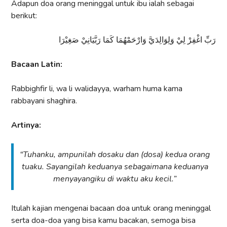
Adapun doa orang meninggal untuk ibu ialah sebagai
berikut:
رَبِّ اغْفِرْ لِيْ وَلِوَالِدَيَّ وَارْحَمْهُمَا كَمَا رَبَّيَانِيْ صَغِيْرَا
Bacaan Latin:
Rabbighfir li, wa li walidayya, warham huma kama
rabbayani shaghira.
Artinya:
“Tuhanku, ampunilah dosaku dan (dosa) kedua orang
tuaku. Sayangilah keduanya sebagaimana keduanya
menyayangiku di waktu aku kecil.”
Itulah kajian mengenai bacaan doa untuk orang meninggal
serta doa-doa yang bisa kamu bacakan, semoga bisa