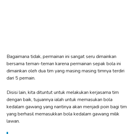
Bagaimana tidak, permainan ini sangat seru dimainkan
bersama teman-teman karena permainan sepak bola ini
dimainkan oleh dua tim yang masing masing timnya terdiri
dari 5 pemain.
Disisi lain, kita dituntut untuk melakukan kerjasama tim
dengan baik, tujuannya ialah untuk memasukan bola
kedalam gawang yang nantinya akan menjadi poin bagi tim
yang berhasil memasukkan bola kedalam gawang milik
lawan.