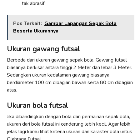
tak abrasif
Pos Terkait:
Gambar Lapangan Sepak Bola
Beserta Ukurannya
Ukuran gawang futsal
Berbeda dari ukuran gawang sepak bola, Gawang futsal
biasanya berkisar antara tinggi 2 Meter dan lebar 3 Meter.
Sedangkan ukuran kedalaman gawang biasanya
berdiameter 100 cm dibagian bawah serta 80 cm dibagian
atas.
Ukuran bola futsal
Jika dibandingkan dengan bola dari permainan sepak bola,
ukuran dari bola futsal ini cenderung lebih kecil. Agar lebih
jelas lagi kamu lihat kriteria ukuran dan karakter bola untuk
Olahraga Futsal.