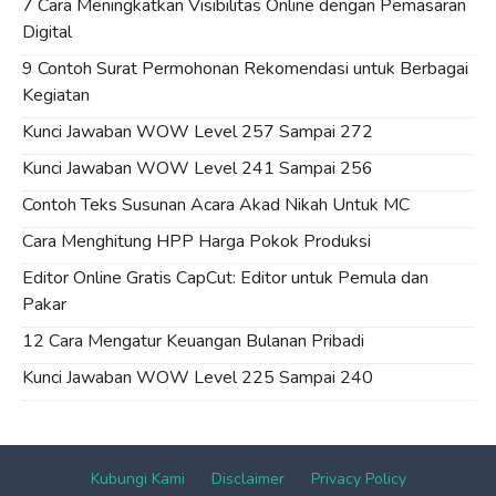
7 Cara Meningkatkan Visibilitas Online dengan Pemasaran
Digital
9 Contoh Surat Permohonan Rekomendasi untuk Berbagai
Kegiatan
Kunci Jawaban WOW Level 257 Sampai 272
Kunci Jawaban WOW Level 241 Sampai 256
Contoh Teks Susunan Acara Akad Nikah Untuk MC
Cara Menghitung HPP Harga Pokok Produksi
Editor Online Gratis CapCut: Editor untuk Pemula dan
Pakar
12 Cara Mengatur Keuangan Bulanan Pribadi
Kunci Jawaban WOW Level 225 Sampai 240
Kubungi Kami
Disclaimer
Privacy Policy