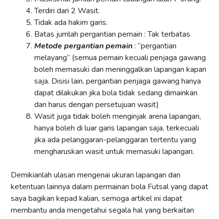
Terdiri dari 2 Wasit.
Tidak ada hakim garis.
Batas jumlah pergantian pemain : Tak terbatas
Metode pergantian pemain
: “pergantian
melayang” (semua pemain kecuali penjaga gawang
boleh memasuki dan meninggalkan lapangan kapan
saja. Disisi lain, pergantian penjaga gawang hanya
dapat dilakukan jika bola tidak sedang dimainkan
dan harus dengan persetujuan wasit)
Wasit juga tidak boleh menginjak arena lapangan,
hanya boleh di luar garis lapangan saja, terkecuali
jika ada pelanggaran-pelanggaran tertentu yang
mengharuskan wasit untuk memasuki lapangan.
Demikianlah ulasan mengenai ukuran lapangan dan
ketentuan lainnya dalam permainan bola Futsal yang dapat
saya bagikan kepad kalian, semoga artikel ini dapat
membantu anda mengetahui segala hal yang berkaitan