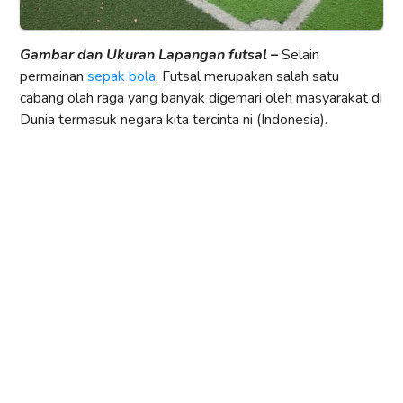
Gambar dan Ukuran Lapangan futsal –
Selain
permainan
sepak bola
, Futsal merupakan salah satu
cabang olah raga yang banyak digemari oleh masyarakat di
Dunia termasuk negara kita tercinta ni (Indonesia).