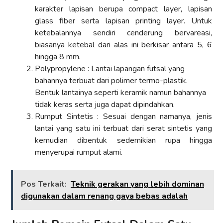
karakter lapisan berupa compact layer, lapisan
glass fiber serta lapisan printing layer. Untuk
ketebalannya sendiri cenderung bervareasi,
biasanya ketebal dari alas ini berkisar antara 5, 6
hingga 8 mm.
Polypropylene : Lantai lapangan futsal yang
bahannya terbuat dari polimer termo-plastik.
Bentuk lantainya seperti keramik namun bahannya
tidak keras serta juga dapat dipindahkan.
Rumput Sintetis : Sesuai dengan namanya, jenis
lantai yang satu ini terbuat dari serat sintetis yang
kemudian dibentuk sedemikian rupa hingga
menyerupai rumput alami.
Pos Terkait:
Teknik gerakan yang lebih dominan
digunakan dalam renang gaya bebas adalah