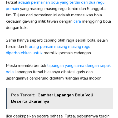
Futsal
adalah permainan bola yang terdiri dari dua regu
pemain
yang masing-masing regu terdiri dari 5 anggota
tim. Tujuan dari permainan ini adalah memasukan bola
kedalam gawang milik lawan dengan
cara
menggiring bola
dengan kaki.
Sama halnya seperti cabang olah raga sepak bola, selain
terdiri dari 5
orang pemain masing masing regu
diperbolehkan untuk
memiliki pemain cadangan.
Meski memiliki bentuk
lapangan yang sama dengan sepak
bola
, lapangan futsal biasanya dibatasi garis dan
lapangannya cenderung didalam ruangan atau Indoor.
Pos Terkait:
Gambar Lapangan Bola Voli
Beserta Ukurannya
Jika deskripsikan secara bahasa, Futsal sebenarnya terdiri