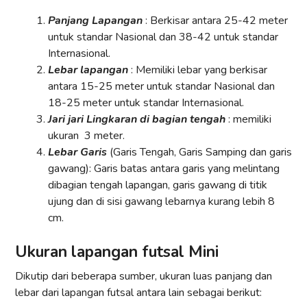
Panjang Lapangan
: Berkisar antara 25-42 meter
untuk standar Nasional dan 38-42 untuk standar
Internasional.
Lebar lapangan
: Memiliki lebar yang berkisar
antara 15-25 meter untuk standar Nasional dan
18-25 meter untuk standar Internasional.
Jari jari Lingkaran di bagian tengah
: memiliki
ukuran 3 meter.
Lebar Garis
(Garis Tengah, Garis Samping dan garis
gawang): Garis batas antara garis yang melintang
dibagian tengah lapangan, garis gawang di titik
ujung dan di sisi gawang lebarnya kurang lebih 8
cm.
Ukuran lapangan futsal Mini
Dikutip dari beberapa sumber, ukuran luas panjang dan
lebar dari lapangan futsal antara lain sebagai berikut: