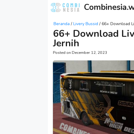
Skip
Combinesia.w
to
content
Beranda
/
Livery Bussid
/
66+ Download Liv
66+ Download Liv
Jernih
December 12, 2023