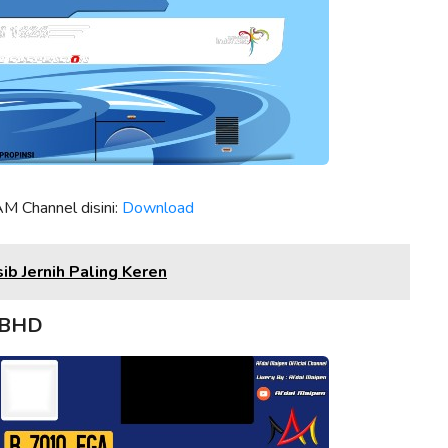
 Channel disini:
Download
sib Jernih Paling Keren
JBHD