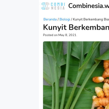
Skip
Combinesia.w
to
content
Beranda
/
Biologi
/
Kunyit Berkembang Bi
Kunyit Berkemba
May 8, 2021