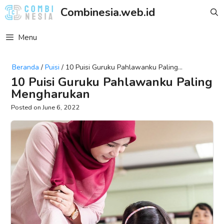
Skip
Combinesia.web.id
to
content
Menu
Beranda
/
Puisi
/
10 Puisi Guruku Pahlawanku Paling
Mengharukan
10 Puisi Guruku Pahlawanku Paling
Mengharukan
June 6, 2022