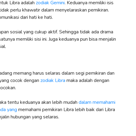
ntuk Libra adalah
zodiak Gemini
. Keduanya memiliki isis
tidak perlu khawatir dalam menyelaraskan pemikiran.
nikasi dari hati ke hati.
upan sosial yang cukup aktif. Sehingga tidak ada drama
tunya memiliki sisi ini. Juga keduanya pun bisa menjalin
al.
kadang memang harus selaras dalam segi pemikiran dan
ak yang cocok dengan
zodiak Libra
maka adalah dengan
cocokan.
 maka tentu keduanya akan lebih mudah
dalam memahami
ada yang
memahami pemikiran Libra lebih baik dari Libra
alin hubungan yang selaras.