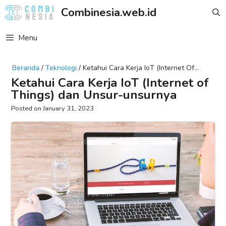
Skip
Combinesia.web.id
to
content
Menu
Beranda
/
Teknologi
/
Ketahui Cara Kerja IoT (Internet Of
Things) Dan Unsur-Unsurnya
Ketahui Cara Kerja IoT (Internet of
Things) dan Unsur-unsurnya
January 31, 2023