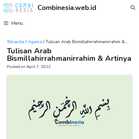
Skip
Combinesia.web.id
to
content
Menu
Beranda
/
Agama
/
Tulisan Arab Bismillahirrahmanirrahim &
Artinya
Tulisan Arab
Bismillahirrahmanirrahim & Artinya
April 7, 2022