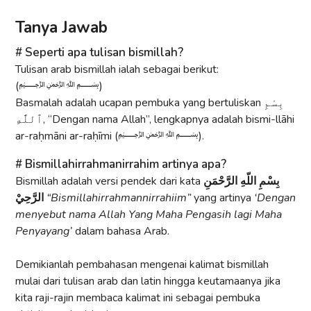
Tanya Jawab
Seperti apa tulisan bismillah?
Tulisan arab bismillah ialah sebagai berikut:
(﷽)
Basmalah adalah ucapan pembuka yang bertuliskan بِسْمِ
ٱللَّٰهِ, “Dengan nama Allah”, lengkapnya adalah bismi-llāhi
ar-raḥmāni ar-raḥīmi (﷽).
Bismillahirrahmanirrahim artinya apa?
Bismillah adalah versi pendek dari kata
بِسْمِ اللّهِ الرَّحْمَنِ
الرَّحِيْ
“Bismillahirrahmannirrahiim”
yang artinya
‘Dengan
menyebut nama Allah Yang Maha Pengasih lagi Maha
Penyayang’
dalam bahasa Arab.
Demikianlah pembahasan mengenai kalimat bismillah
mulai dari tulisan arab dan latin hingga keutamaanya jika
kita raji-rajin membaca kalimat ini sebagai pembuka